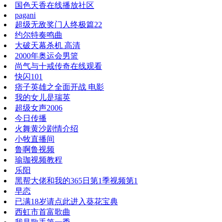
国色天香在线播放社区
pagani
超级无敌奖门人终极篇22
约尔特奏鸣曲
大破天幕杀机 高清
2000年奥运会男篮
尚气与十戒传奇在线观看
快闪101
痞子英雄之全面开战 电影
我的女儿是瑞英
超级女声2006
今日传播
火舞黄沙剧情介绍
小牧直播间
鲁啊鲁视频
瑜珈视频教程
乐阳
黑帮大佬和我的365日第1季视频第1
早恋
已满18岁请点此进入葵花宝典
西虹市首富歌曲