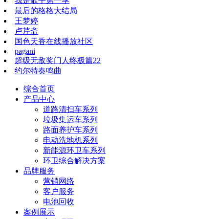
我是歌手第一季
最后的格格大结局
王梦婷
卢芹斋
国色天香在线播放社区
pagani
超级无敌奖门人终极篇22
约尔特奏鸣曲
综合首页
产品中心
道路清扫车系列
垃圾集运车系列
路面养护车系列
电动洗地机系列
新能源环卫车系列
环卫综合解决方案
品牌服务
营销网络
客户服务
电池回收
案例展示