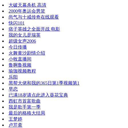
大破天幕杀机 高清
2000年奥运会男篮
尚气与十戒传奇在线观看
快闪101
痞子英雄之全面开战 电影
我的女儿是瑞英
超级女声2006
今日传播
火舞黄沙剧情介绍
小牧直播间
鲁啊鲁视频
瑜珈视频教程
乐阳
黑帮大佬和我的365日第1季视频第1
早恋
已满18岁请点此进入葵花宝典
西虹市首富歌曲
我是歌手第一季
最后的格格大结局
王梦婷
卢芹斋