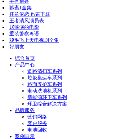
手有余香
聊斋1全集
任意依恋 迅雷下载
王者清风演员表
赵薇演的电影
重装警察粤语
鸡毛飞上天电视剧全集
好朋友
综合首页
产品中心
道路清扫车系列
垃圾集运车系列
路面养护车系列
电动洗地机系列
新能源环卫车系列
环卫综合解决方案
品牌服务
营销网络
客户服务
电池回收
案例展示