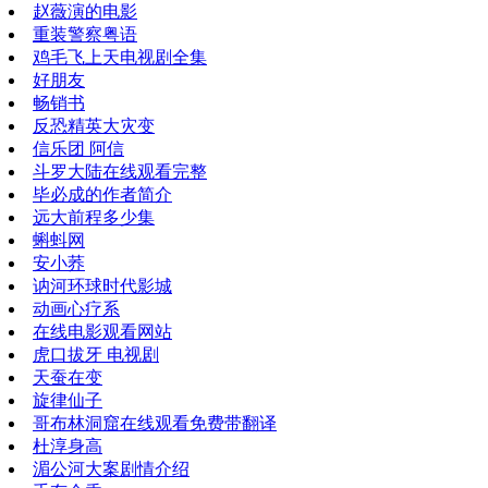
赵薇演的电影
重装警察粤语
鸡毛飞上天电视剧全集
好朋友
畅销书
反恐精英大灾变
信乐团 阿信
斗罗大陆在线观看完整
毕必成的作者简介
远大前程多少集
蝌蚪网
安小荞
讷河环球时代影城
动画心疗系
在线电影观看网站
虎口拔牙 电视剧
天蚕在变
旋律仙子
哥布林洞窟在线观看免费带翻译
杜淳身高
湄公河大案剧情介绍