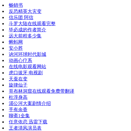
畅销书
反恐精英大灾变
信乐团 阿信
斗罗大陆在线观看完整
毕必成的作者简介
远大前程多少集
蝌蚪网
安小荞
讷河环球时代影城
动画心疗系
在线电影观看网站
虎口拔牙 电视剧
天蚕在变
旋律仙子
哥布林洞窟在线观看免费带翻译
杜淳身高
湄公河大案剧情介绍
手有余香
聊斋1全集
任意依恋 迅雷下载
王者清风演员表