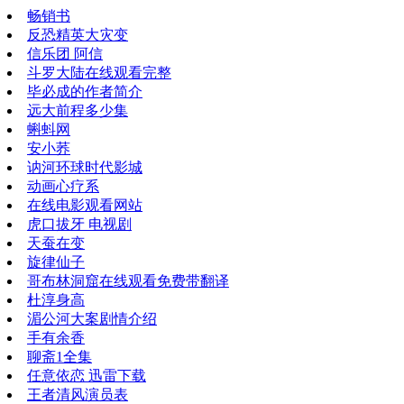
畅销书
反恐精英大灾变
信乐团 阿信
斗罗大陆在线观看完整
毕必成的作者简介
远大前程多少集
蝌蚪网
安小荞
讷河环球时代影城
动画心疗系
在线电影观看网站
虎口拔牙 电视剧
天蚕在变
旋律仙子
哥布林洞窟在线观看免费带翻译
杜淳身高
湄公河大案剧情介绍
手有余香
聊斋1全集
任意依恋 迅雷下载
王者清风演员表