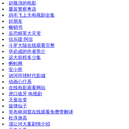
赵薇演的电影
重装警察粤语
鸡毛飞上天电视剧全集
好朋友
畅销书
反恐精英大灾变
信乐团 阿信
斗罗大陆在线观看完整
毕必成的作者简介
远大前程多少集
蝌蚪网
安小荞
讷河环球时代影城
动画心疗系
在线电影观看网站
虎口拔牙 电视剧
天蚕在变
旋律仙子
哥布林洞窟在线观看免费带翻译
杜淳身高
湄公河大案剧情介绍