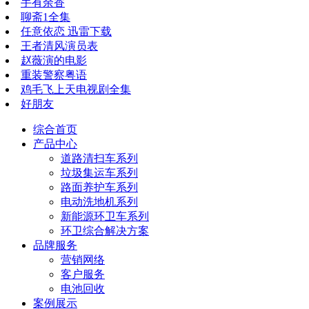
手有余香
聊斋1全集
任意依恋 迅雷下载
王者清风演员表
赵薇演的电影
重装警察粤语
鸡毛飞上天电视剧全集
好朋友
综合首页
产品中心
道路清扫车系列
垃圾集运车系列
路面养护车系列
电动洗地机系列
新能源环卫车系列
环卫综合解决方案
品牌服务
营销网络
客户服务
电池回收
案例展示